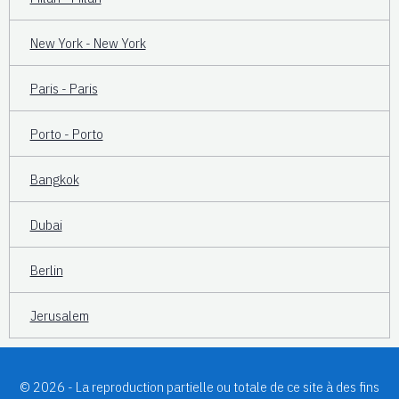
New York - New York
Paris - Paris
Porto - Porto
Bangkok
Dubai
Berlin
Jerusalem
© 2026 - La reproduction partielle ou totale de ce site à des fins