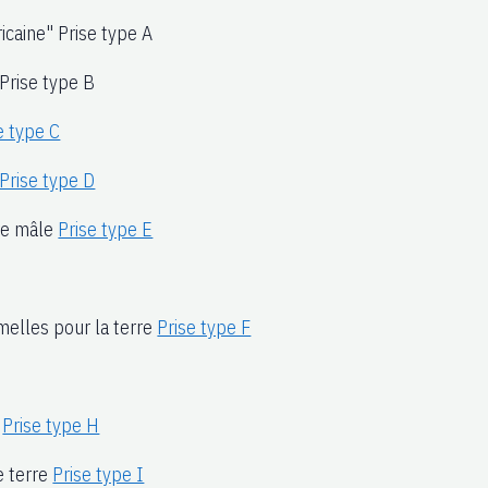
icaine" Prise type A
Prise type B
e type C
Prise type D
rre mâle
Prise type E
melles pour la terre
Prise type F
e
Prise type H
e terre
Prise type I