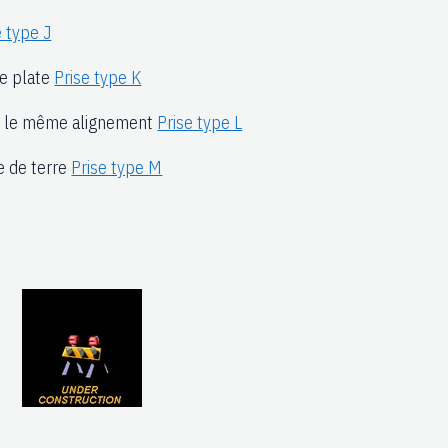
e type J
re plate
Prise type K
ans le même alignement
Prise type L
e de terre
Prise type M