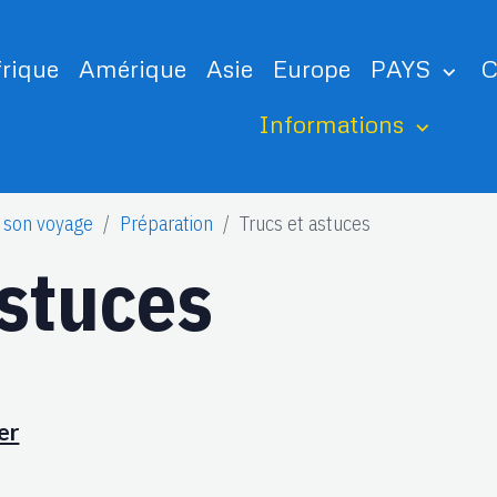
frique
Amérique
Asie
Europe
PAYS
C
Informations
 son voyage
Préparation
Trucs et astuces
astuces
er