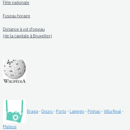
Fête nationale
Fuseau horaire
Distance à vol d'oiseau
(de la capitale à Bruxelles)
Braga
-
Douro
-
Porto
-
Lamego
-
Pinhao
-
Villa Real
-
Mateus