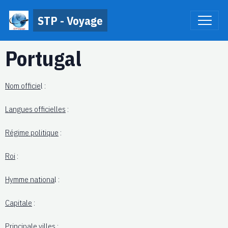
STP - Voyage
Portugal
Nom officie
l :
Langues officielles
:
Régime politique
:
Roi
:
Hymme nationa
l :
Capitale
:
Principale villes
: