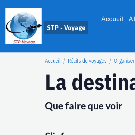
Accueil
A
STP - Voyage
Accueil
Récits de voyages
Organiser
La destin
Que faire que voir