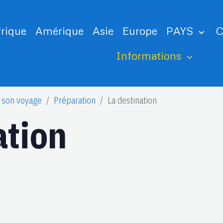
frique
Amérique
Asie
Europe
PAYS
C
Informations
 son voyage
Préparation
La destination
ation