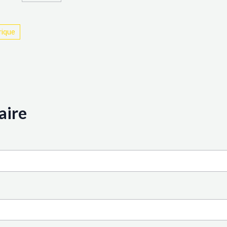
rique
aire