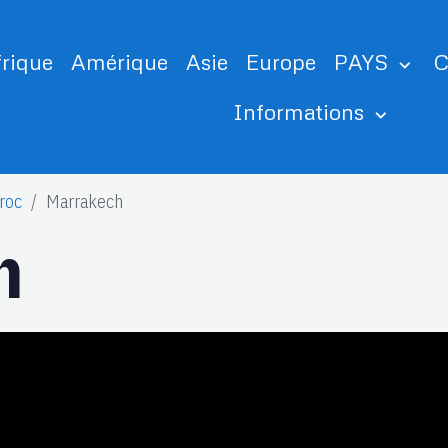
frique
Amérique
Asie
Europe
PAYS
C
Informations
roc
Marrakech
h