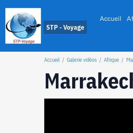
Accueil
A
STP - Voyage
Accueil
Galerie vidéos
Afrique
Ma
Marrakec