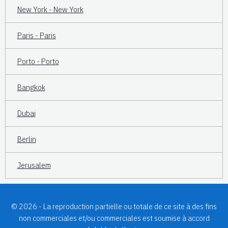
New York - New York
Paris - Paris
Porto - Porto
Bangkok
Dubai
Berlin
Jerusalem
© 2026 - La reproduction partielle ou totale de ce site à des fins
non commerciales et/ou commerciales est soumise à accord