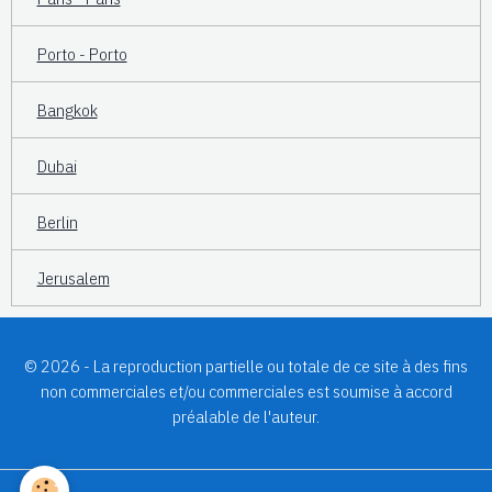
Porto - Porto
Bangkok
Dubai
Berlin
Jerusalem
© 2026 - La reproduction partielle ou totale de ce site à des fins
non commerciales et/ou commerciales est soumise à accord
préalable de l'auteur.