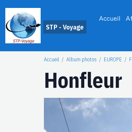
Accueil
A
STP - Voyage
Accueil
Album photos
EUROPE
F
Honfleur