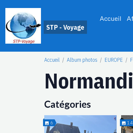
Accueil
A
STP - Voyage
Accueil
Album photos
EUROPE
F
Normand
Catégories
6
1