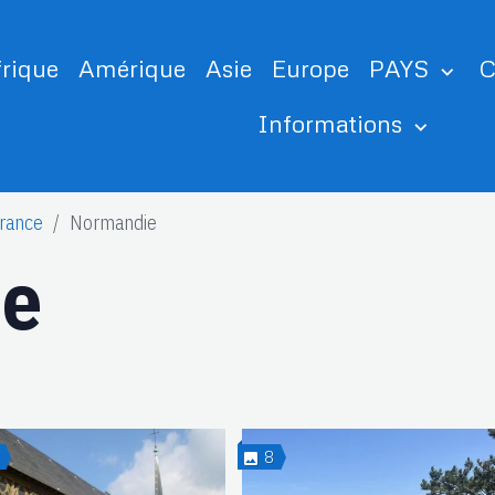
frique
Amérique
Asie
Europe
PAYS
C
Informations
rance
Normandie
ie
4
8