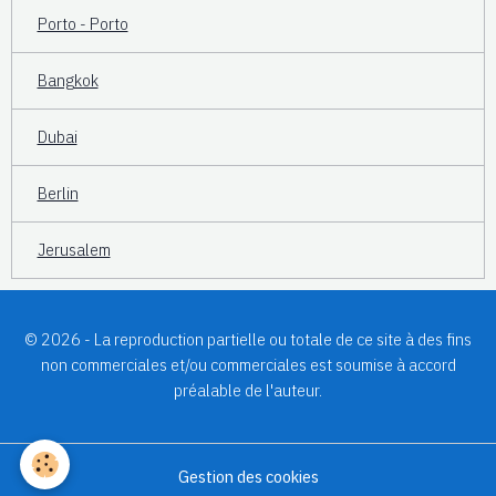
Porto - Porto
Bangkok
Dubai
Berlin
Jerusalem
© 2026 - La reproduction partielle ou totale de ce site à des fins
non commerciales et/ou commerciales est soumise à accord
préalable de l'auteur.
Gestion des cookies