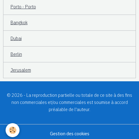
Porto - Porto
Bangkok
Dubai
Berlin
Jerusalem
© 2026 - La reproduction partielle ou totale de ce site à des fins
non commerciales et/ou commerciales est soumise à accord
préalable de l'auteur.
Gestion des cookies