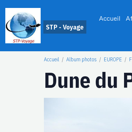
Accueil
A
STP - Voyage
Accueil
Album photos
EUROPE
F
Dune du P