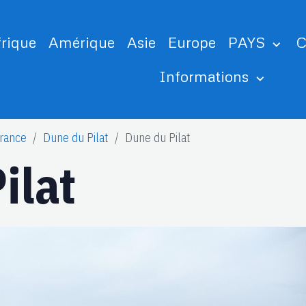
frique
Amérique
Asie
Europe
PAYS
C
Informations
rance
Dune du Pilat
Dune du Pilat
ilat