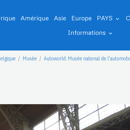
frique
Amérique
Asie
Europe
PAYS
C
Informations
elgique
Musée
Autoworld: Musée national de l'automobi