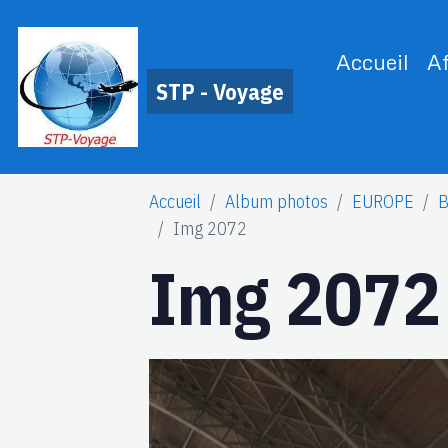
Accueil
A
STP - Voyage
Accueil
Album photos
EUROPE
B
Img 2072
Img 2072