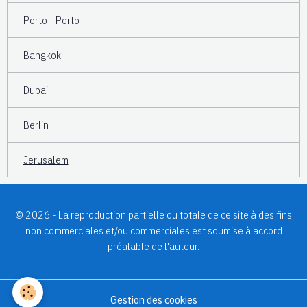
Porto - Porto
Bangkok
Dubai
Berlin
Jerusalem
© 2026 - La reproduction partielle ou totale de ce site à des fins
non commerciales et/ou commerciales est soumise à accord
préalable de l'auteur.
Gestion des cookies