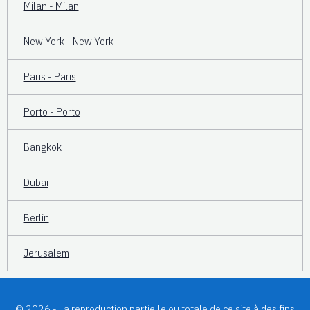
Milan - Milan
New York - New York
Paris - Paris
Porto - Porto
Bangkok
Dubai
Berlin
Jerusalem
© 2026 - La reproduction partielle ou totale de ce site à des fins