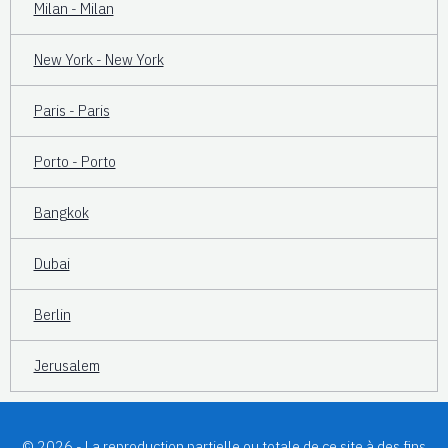
Milan - Milan
New York - New York
Paris - Paris
Porto - Porto
Bangkok
Dubai
Berlin
Jerusalem
© 2026 - La reproduction partielle ou totale de ce site à des fins