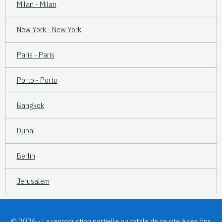
Milan - Milan
New York - New York
Paris - Paris
Porto - Porto
Bangkok
Dubai
Berlin
Jerusalem
© 2026 - La reproduction partielle ou totale de ce site à des fins