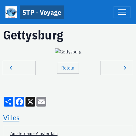
STP - Voyage
Gettysburg
Retour
Partager
Facebook
X
Email
Villes
Amsterdam - Amsterdam