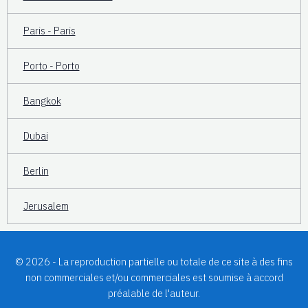
Paris - Paris
Porto - Porto
Bangkok
Dubai
Berlin
Jerusalem
© 2026 - La reproduction partielle ou totale de ce site à des fins
non commerciales et/ou commerciales est soumise à accord
préalable de l'auteur.