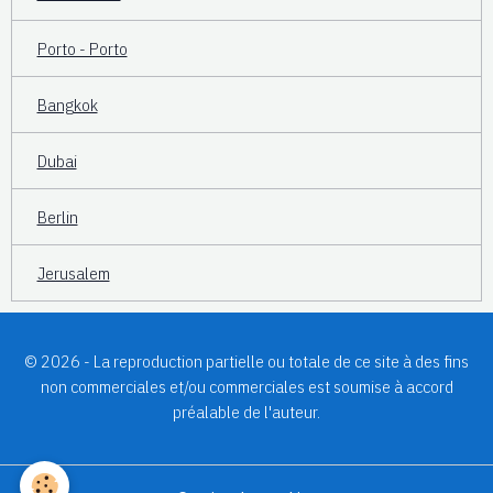
Porto - Porto
Bangkok
Dubai
Berlin
Jerusalem
© 2026 - La reproduction partielle ou totale de ce site à des fins
non commerciales et/ou commerciales est soumise à accord
préalable de l'auteur.