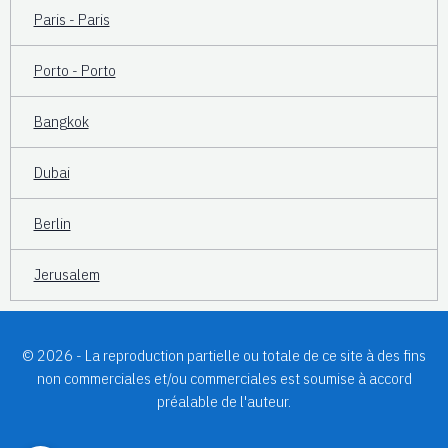
Paris - Paris
Porto - Porto
Bangkok
Dubai
Berlin
Jerusalem
© 2026 - La reproduction partielle ou totale de ce site à des fins
non commerciales et/ou commerciales est soumise à accord
préalable de l'auteur.