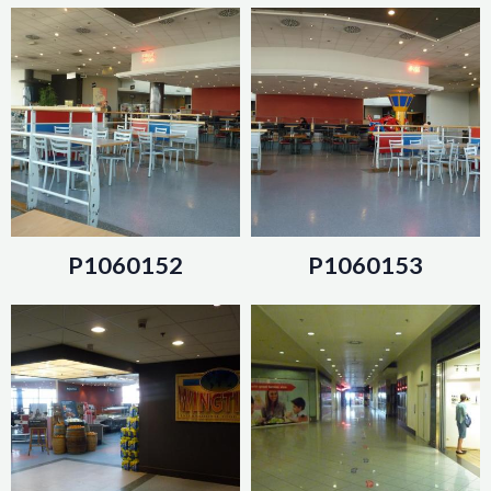
P1060152
P1060153