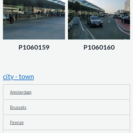
P1060159
P1060160
city - town
Amsterdam
Brussels
Firenze